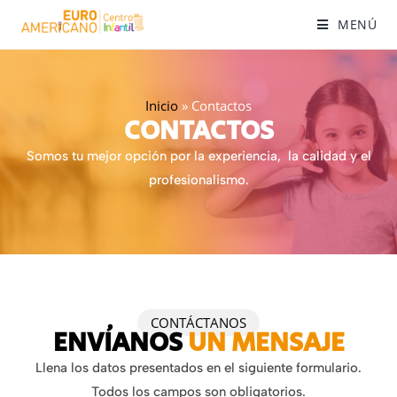
MENÚ
Inicio
»
Contactos
CONTACTOS
Somos tu mejor opción por la experiencia, la calidad y el
profesionalismo.
CONTÁCTANOS
ENVÍANOS
UN MENSAJE
Llena los datos presentados en el siguiente formulario.
Todos los campos son obligatorios.