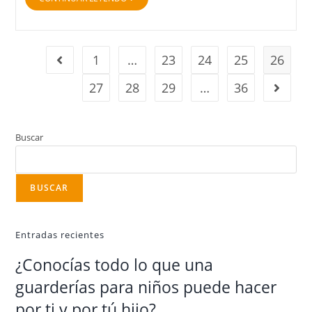
1
…
23
24
25
26
27
28
29
…
36
Buscar
BUSCAR
Entradas recientes
¿Conocías todo lo que una
guarderías para niños puede hacer
por ti y por tú hijo?