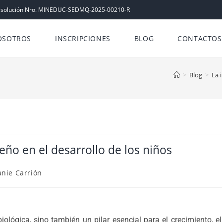
esolución Nro. MINEDUC-SEDMQ-2025-00210-R
OSOTROS
INSCRIPCIONES
BLOG
CONTACTOS
>
Blog
>
La 
eño en el desarrollo de los niños
nie Carrión
ológica, sino también un pilar esencial para el crecimiento, el